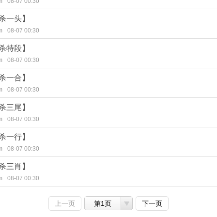
m
08-07 00:30
绝杀一头】
m
08-07 00:30
绝杀特段】
m
08-07 00:30
绝杀一合】
m
08-07 00:30
绝杀三尾】
m
08-07 00:30
绝杀一行】
m
08-07 00:30
绝杀三肖】
m
08-07 00:30
上一页
第1页
下一页